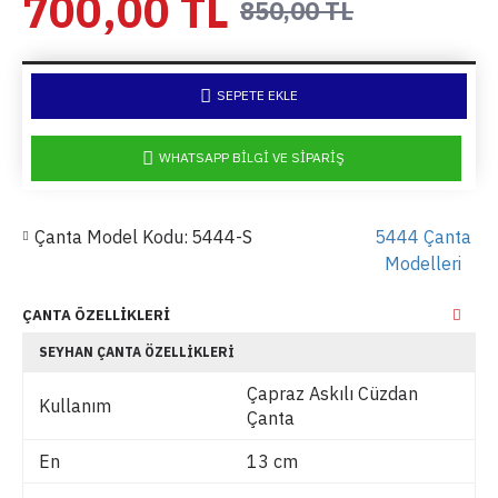
700,00 TL
850,00 TL
SEPETE EKLE
WHATSAPP BILGI VE SIPARIŞ
Çanta Model Kodu:
5444-S
5444 Çanta
Modelleri
ÇANTA ÖZELLIKLERI
SEYHAN ÇANTA ÖZELLIKLERI
Çapraz Askılı Cüzdan
Kullanım
Çanta
En
13 cm